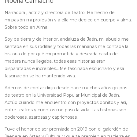
Noelia Camacho
Narradora , actriz y directora de teatro. He hecho de
mi pasión mi profesión y a ella me dedico en cuerpo y alma.
Sobre todo en Alma.
Soy de tierra y de interior, andaluza de Jaén, mi abuelo me
sentaba en sus rodillas y todas las mañanas me contaba la
historia de por qué mi prometida y deseada casita de
madera nunca llegaba, todas esas historias eran
disparatadas e increíbles….Me fascinaba escucharlo y esa
fascinación se ha mantenido viva.
Además de contar dirijo desde hace muchos años grupos
de teatro en la Universidad Popular Municipal de Jaén.
Actúo cuando me encuentro con proyectos bonitos y así,
entre teatros y cuentos me paso la vida. Las historias son
poderosas, azarosas y caprichosas.
Tuve el honor de ser premiada en 2019 con el galardón de
Jaenera en Artes y Cultura, y que te premien en tu tierra es