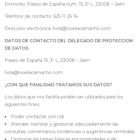
Domicilio: Paseo de España núm. 15, 3º L, 23008 – Jaén
Teléfono de contacto: 625 11 26 16
Dirección electrónica: hola@noeliacamacho.com
DATOS DE CONTACTO DEL DELEGADO DE PROTECCION
DE DATOS
Paseo de España 15, 3º L, 23008 – Jaén
hola@noeliacamacho.com
¿CON QUE FINALIDAD TRATAMOS SUS DATOS?
Los datos que nos facilita podrán ser utilizados para los
siguientes fines:
Poder contactar con Ud;
Atender, tramitar y gestionar adecuadamente las
consultas, comentarios, incidencias o sugerencias remitidas;
Gestionar las tareas básicas encomendadas o de